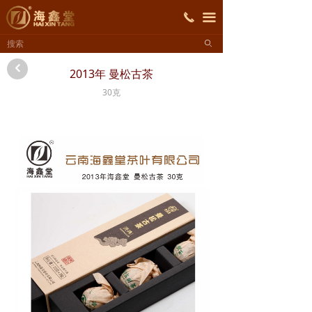
首页
끅
끀
ꄙ
关于海鑫堂
낒
2013年 曼松古茶
产品展示
30克
招商加盟
新闻资讯
联系我们